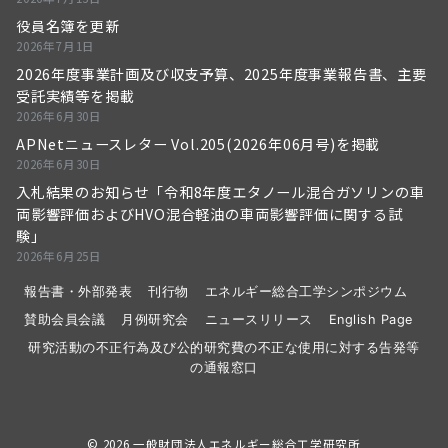
役員名簿を更新
2026年7月1日
2026年度事業計画及び収支予算、2025年度事業報告書、主要
受託実績等を掲載
2026年6月30日
APNetニュースレター Vol.205(2026年06月号)を掲載
2026年6月30日
入札結果のお知らせ「令和8年度エタノール混合ガソリンの車
両影響評価およびHVO混合軽油の車両影響評価に関する試
験」
2026年6月25日
報告書・外部発表
刊行物
エネルギー総合工学シンポジウム
賛助会員会議
月例研究会
ニュースリリース
English Page
研究活動の不正行為及び公的研究費の不正な使用に対する告発等
の通報窓口
© 2026
一般財団法人エネルギー総合工学研究所