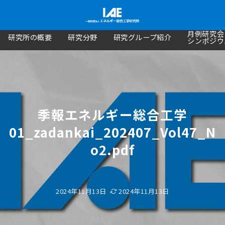
月例研究会
研究所の概要
研究分野
研究グループ紹介
シンポジウ
季報エネルギー総合工学
01_zadankai_202407_Vol47_N
o2.pdf
2024年11月13日
2024年11月13日