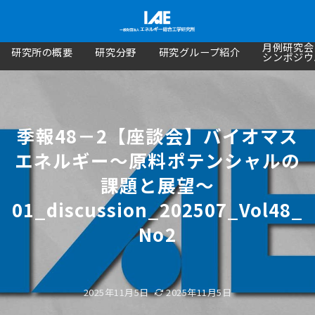
月例研究会
研究所の概要
研究分野
研究グループ紹介
シンポジウ
季報48－2【座談会】バイオマス
エネルギー～原料ポテンシャルの
課題と展望〜
01_discussion_202507_Vol48_
No2
2025年11月5日
2025年11月5日