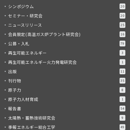
シンポジウム
20
セミナー・研究会
20
ニュースリリース
25
会員限定(高温ガス炉プラント研究会)
16
公募・入札
79
再生可能エネルギー
3
再生可能エネルギー火力発電研究会
1
出版
11
刊行物
35
原子力
8
原子力人材育成
1
報告書
54
太陽熱・蓄熱技術研究会
9
季報エネルギー総合工学
49