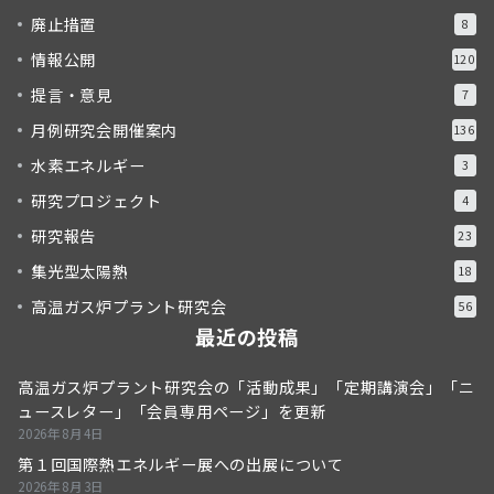
廃止措置
8
情報公開
120
提言・意見
7
月例研究会開催案内
136
水素エネルギー
3
研究プロジェクト
4
研究報告
23
集光型太陽熱
18
高温ガス炉プラント研究会
56
最近の投稿
高温ガス炉プラント研究会の「活動成果」「定期講演会」「ニ
ュースレター」「会員専用ページ」を更新
2026年8月4日
第１回国際熱エネルギー展への出展について
2026年8月3日