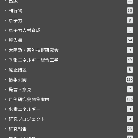
出版
11
刊行物
35
原子力
8
原子力人材育成
1
報告書
54
太陽熱・蓄熱技術研究会
9
季報エネルギー総合工学
49
廃止措置
8
情報公開
120
提言・意見
7
月例研究会開催案内
136
水素エネルギー
3
研究プロジェクト
4
研究報告
23