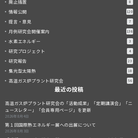
廃止措置
8
情報公開
120
提言・意見
7
月例研究会開催案内
136
水素エネルギー
3
研究プロジェクト
4
研究報告
23
集光型太陽熱
18
高温ガス炉プラント研究会
56
最近の投稿
高温ガス炉プラント研究会の「活動成果」「定期講演会」「ニ
ュースレター」「会員専用ページ」を更新
2026年8月4日
第１回国際熱エネルギー展への出展について
2026年8月3日