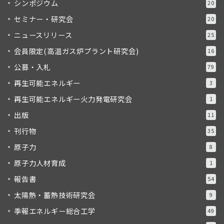
シンポジウム
20
セミナー・研究会
20
ニュースリリース
25
会員限定(高温ガス炉プラント研究会)
16
公募・入札
79
再生可能エネルギー
3
再生可能エネルギー火力発電研究会
1
出版
11
刊行物
35
原子力
8
原子力人材育成
1
報告書
54
太陽熱・蓄熱技術研究会
9
季報エネルギー総合工学
49