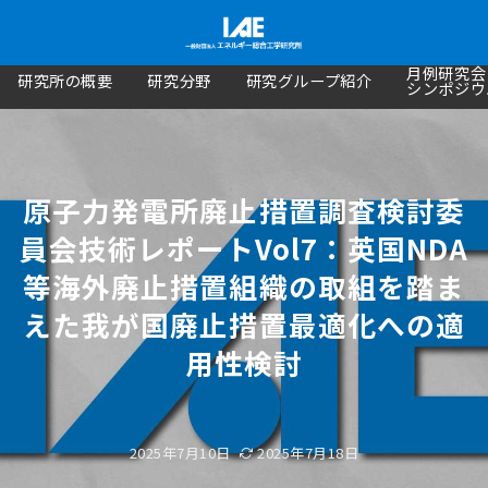
月例研究会
研究所の概要
研究分野
研究グループ紹介
シンポジウ
原子力発電所廃止措置調査検討委
員会技術レポートVol7：英国NDA
等海外廃止措置組織の取組を踏ま
えた我が国廃止措置最適化への適
用性検討
2025年7月10日
2025年7月18日