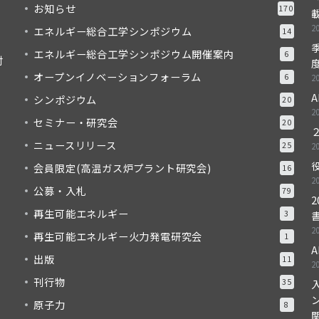
お知らせ
170
2
エネルギー総合工学シンポジウム
14
季
エネルギー総合工学シンポジウム開催案内
6
対
度
オープンイノベーションフォーラム
6
2
A
シンポジウム
20
2
セミナー・研究会
20
ニュースリリース
25
2
会員限定(高温ガス炉プラント研究会)
16
2
公募・入札
79
再生可能エネルギー
3
2
再生可能エネルギー火力発電研究会
1
A
出版
11
2
刊行物
35
原子力
8