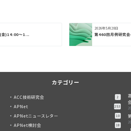
2026年5月28日
)14:00～1...
第460回月例研究会のお
カテゴリー
ACC技術研究会
2
APNet
253
2
APNetニュースレター
10
2
APNet検討会
18
「