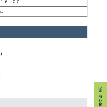
 １６：００
テム
解」
長
お問い合わせ