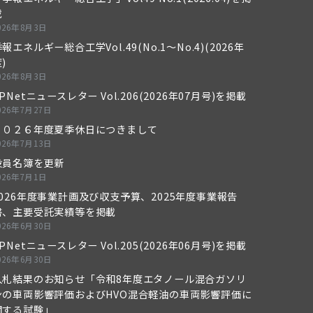
載
026年8月3日
報エネルギー総合工学Vol.49(No.1～No.4)(2026年
)
026年8月3日
PNetニュースレター Vol.206(2026年07月号)を掲載
026年7月27日
２０２６年度夏季休日につきまして
026年7月13日
役員名簿を更新
026年7月1日
2026年度事業計画及び収支予算、2025年度事業報告
書、主要受託実績等を掲載
026年6月30日
PNetニュースレター Vol.205(2026年06月号)を掲載
026年6月30日
入札結果のお知らせ「令和8年度エタノール混合ガソリ
ンの車両影響評価およびHVO混合軽油の車両影響評価に
関する試験」