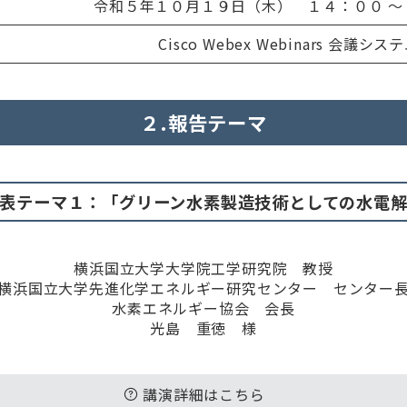
令和５年１０月１９日（木） １４：００ ～
Cisco Webex Webinars 会議シス
２.報告テーマ
表テーマ１：「グリーン水素製造技術としての水電
横浜国立大学大学院工学研究院 教授
横浜国立大学先進化学エネルギー研究センター センター
水素エネルギー協会 会長
光島 重徳 様
講演詳細はこちら