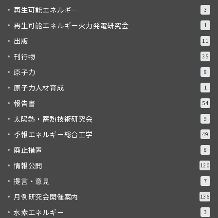
再生可能エネルギー
3
再生可能エネルギー火力発電研究会
1
出版
11
刊行物
35
原子力
8
原子力人材育成
1
報告書
54
太陽熱・蓄熱技術研究会
9
季報エネルギー総合工学
49
廃止措置
8
情報公開
120
提言・意見
7
月例研究会開催案内
136
水素エネルギー
3