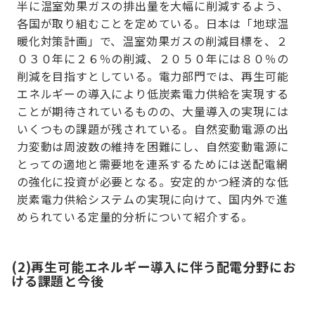
半に温室効果ガスの排出量を大幅に削減するよう、
各国が取り組むことを定めている。日本は「地球温
暖化対策計画」で、温室効果ガスの削減目標を、２
０３０年に２６％の削減、２０５０年には８０％の
削減を目指すとしている。電力部門では、再生可能
エネルギーの導入により低炭素電力供給を実現する
ことが期待されているものの、大量導入の実現には
いくつもの課題が残されている。自然変動電源の出
力変動は周波数の維持を困難にし、自然変動電源に
とっての適地と需要地を連系するためには送配電網
の強化に投資が必要となる。安定的かつ経済的な低
炭素電力供給システムの実現に向けて、国内外で進
められている定量的分析について紹介する。
(2)再生可能エネルギー導入に伴う配電分野にお
ける課題と今後