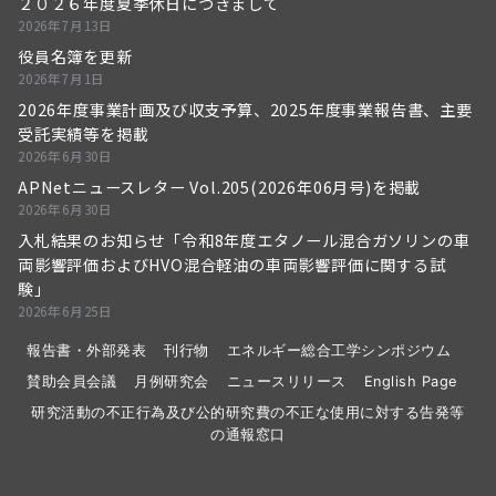
２０２６年度夏季休日につきまして
2026年7月13日
役員名簿を更新
2026年7月1日
2026年度事業計画及び収支予算、2025年度事業報告書、主要
受託実績等を掲載
2026年6月30日
APNetニュースレター Vol.205(2026年06月号)を掲載
2026年6月30日
入札結果のお知らせ「令和8年度エタノール混合ガソリンの車
両影響評価およびHVO混合軽油の車両影響評価に関する試
験」
2026年6月25日
報告書・外部発表
刊行物
エネルギー総合工学シンポジウム
賛助会員会議
月例研究会
ニュースリリース
English Page
研究活動の不正行為及び公的研究費の不正な使用に対する告発等
の通報窓口